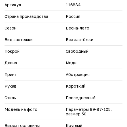
не сковывая движений.
Артикул
116884
• Практичность и стиль — платье подойдёт для офиса,
прогулок, семейных мероприятий и даже вечерних
встреч.
Страна производства
Россия
Обновите свой гардероб с платьем «Мария» от Pretty
Woman — сочетайте комфорт, качество и безупречный
Сезон
Весна-лето
стиль в одном изделии
Вид застежки
Без застёжки
Покрой
Свободный
Длина
Миди
Принт
Абстракция
Рукав
Короткий
Стиль
Повседневный
Модель на фото
Параметры 99-87-105,
размер 50
Вырез горловины
Круглый