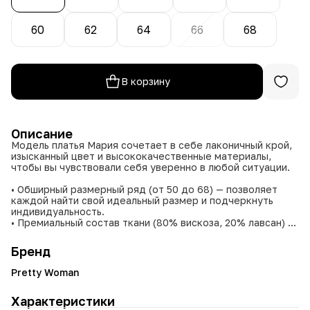
60
62
64
66
68
В корзину
Описание
Модель платья Мария сочетает в себе лаконичный крой,
изысканный цвет и высококачественные материалы,
чтобы вы чувствовали себя уверенно в любой ситуации.
• Обширный размерный ряд (от 50 до 68) — позволяет
каждой найти свой идеальный размер и подчеркнуть
индивидуальность.
• Премиальный состав ткани (80% вискоза, 20% лавсан) —
обеспечивает нежную текстуру, отличную драпировку и
долговечность.
Бренд
• Универсальный оливковый цвет — легко комбинируется
с различными аксессуарами и верхней одеждой,
Pretty Woman
подходит как для повседневных, так и для особых
случаев.
Характеристики
• Лаконичный крой — подчёркивает достоинства фигуры,