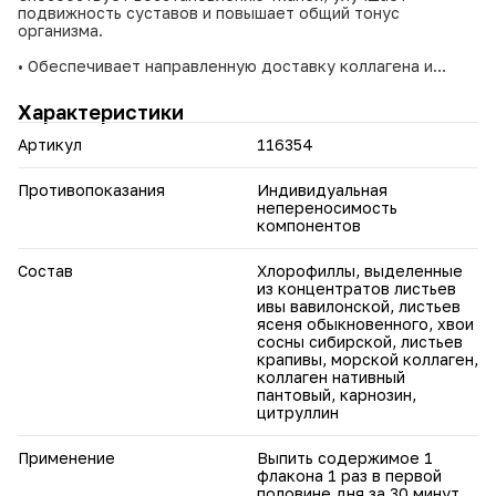
подвижность суставов и повышает общий тонус
организма.
• Обеспечивает направленную доставку коллагена и
кислорода к проблемным зонам.
• Способствует восстановлению костной, суставной и
Характеристики
мышечной тканей.
• Улучшает подвижность суставов и амортизационные
Артикул
116354
свойства суставного аппарата.
• Ускоряет регенерацию связок, мышц и кожи при
повреждениях.
Противопоказания
Индивидуальная
• Поддерживает упругость кожи, прочность волос и
непереносимость
ногтей.
компонентов
• Повышает физическую выносливость и умственную
активность.
Состав
Хлорофиллы, выделенные
• Помогает регулировать массу тела за счёт содержания
из концентратов листьев
пантового белка.
ивы вавилонской, листьев
• Оказывает комплексное действие на
ясеня обыкновенного, хвои
сердечно‑сосудистую систему — улучшает эластичность
сосны сибирской, листьев
сосудов.
крапивы, морской коллаген,
• Гипоаллергенен, не содержит консервантов и гормонов,
коллаген нативный
не вызывает привыкания.
пантовый, карнозин,
цитруллин
Не является лекарственным средством. Перед
применением проконсультируйтесь с врачом.
Применение
Выпить содержимое 1
флакона 1 раз в первой
половине дня за 30 минут