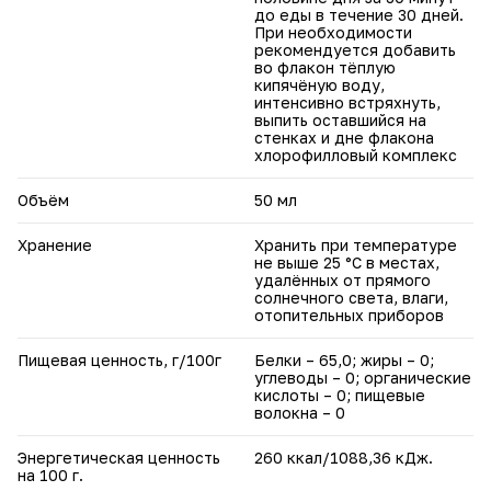
до еды в течение 30 дней.
При необходимости
рекомендуется добавить
во флакон тёплую
кипячёную воду,
интенсивно встряхнуть,
выпить оставшийся на
стенках и дне флакона
хлорофилловый комплекс
Объём
50 мл
Хранение
Хранить при температуре
не выше 25 °С в местах,
удалённых от прямого
солнечного света, влаги,
отопительных приборов
Пищевая ценность, г/100г
Белки – 65,0; жиры – 0;
углеводы – 0; органические
кислоты – 0; пищевые
волокна – 0
Энергетическая ценность
260 ккал/1088,36 кДж.
на 100 г.