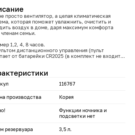
исание
не просто вентилятор, а целая климатическая
ема, которая поможет увлажнить, очистить и
дить воздух в доме, даря максимум комфорта
 членам семьи.
мер 1,2, 4, 8 часов.
пультом дистанционного управления (пульт
тает от батарейки CR2025 (в комплект не входит).
нсорный дисплей с подсветкой.
ащающиеся колеса на 360ᵒ.
рактеристики
комплекте два охладителя.
л обдува 120ᵒ.
кул
116767
строе увлажнение и охлаждение помещения до 25
.
нкция ионизации воздуха.
на производства
Корея
нимальное потребление энергии.
 8 часов без перерыва, таймер отключения.
о!
Функции ночника и
гкий, портативный, маневренный.
подсветки нет
зопасный для детей и домашних животных: без
стей.
м резервуара
3,5 л.
корости.