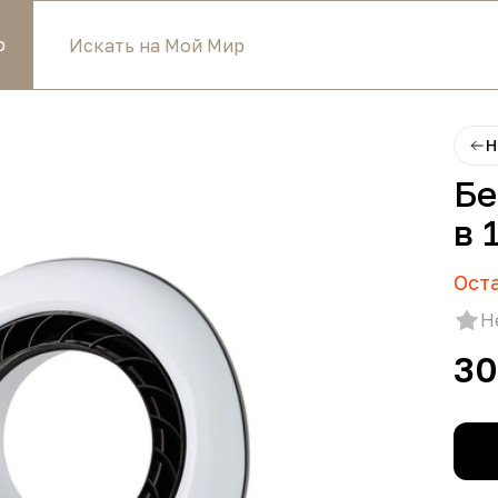
р
Н
Бе
в 
Ост
Н
30