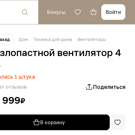
Бонусы
Войти
азад
Дом
Техника для дома
Вентиляторы
злопастной вентилятор 4
1
алась
1
штука
Поделиться
ет отзывов
 999
₽
В корзину