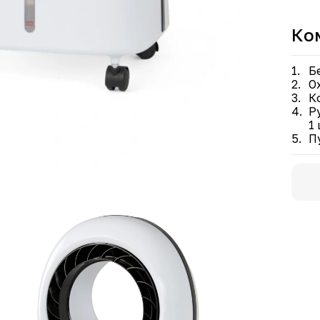
• Не
• Ти
Ко
Б
О
Ко
Р
1 
П