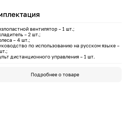
прерывный воздушный поток.
хий – максимальное значение шума до 60 дБ.
мплектация
езлопастной вентилятор – 1 шт.;
хладитель – 2 шт.;
леса – 4 шт.;
уководство по использованию на русском языке –
шт.;
ульт дистанционного управления – 1 шт.
Подробнее о товаре