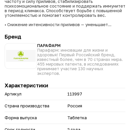
частоту и силу приливов, стабилизировать
психоэмоциональное состояние и поддержать иммунитет
в период климакса. Способствует борьбе с повышенной
утомляемостью и помогает контролировать вес.
• Снижение интенсивности приливов — уменьшает
частоту и силу проявлений.
• Стабилизация эмоционального фона — помогает
Бренд
справиться с перепадами настроения.
• Борьба с утомляемостью — повышает жизненный тонус
ПАРАФАРМ
и энергию.
Парафарм: инновации для жизни и
• Поддержка иммунитета — укрепляет защитные силы
здоровья! Первый Российский бренд,
организма в период менопаузы.
известный более, чем в 70 странах мира.
• Контроль веса — снижает риск быстрого набора массы
455 мировых патента, в исследованиях
тела.
принимает участие 130 научных
• Комплексное действие — улучшает общее качество
экспертов.
жизни в период климакса за счёт гармонизации
физиологических процессов.
Характеристики
БАД. Не является лекарственным средством. Перед
Артикул
113997
применением проконсультируйтесь с врачом.
Страна производства
Россия
Форма выпуска
Таблетка
Срок годности
2 года