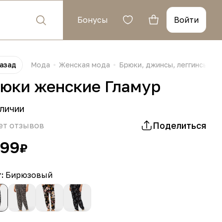
Бонусы
Войти
азад
Мода
Женская мода
Брюки, джинсы, леггинсы, б
юки женские Гламур
личии
Поделиться
ет отзывов
199
₽
т:
Бирюзовый