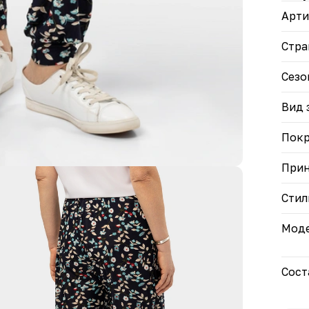
поли
Арти
возд
• Лё
тёпл
Стра
Обно
Сезо
стан
Вид 
Пок
При
Стил
Моде
Сост