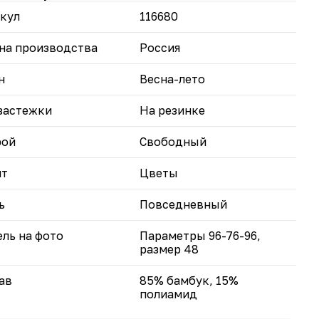
амид) — обеспечивает мягкость,
кул
116680
ухопроницаемость и долговечность.
гкая ткань — не сковывает движения, идеальна для
ой погоды.
на производства
Россия
вите свой гардероб с этими брюками — они
н
Весна-лето
ут основой для множества стильных образов.
застежки
На резинке
рой
Свободный
нт
Цветы
ь
Повседневный
ль на фото
Параметры 96-76-96,
размер 48
ав
85% бамбук, 15%
полиамид