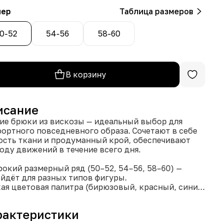
мер
Таблица размеров
0-52
54-56
58-60
В корзину
исание
ие брюки из вискозы — идеальный выбор для
ортного повседневного образа. Сочетают в себе
ость ткани и продуманный крой, обеспечивают
оду движений в течение всего дня.
рокий размерный ряд (50–52, 54–56, 58–60) —
йдёт для разных типов фигуры.
кая цветовая палитра (бирюзовый, красный, синий,
ый) — позволит подобрать вариант под любое
роение и образ.
рактеристики
мфортный состав ткани (85% бамбук, 15%