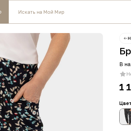
р
Н
Бр
В на
Н
1 
Цве