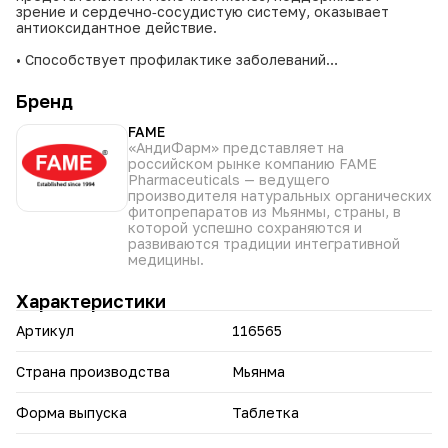
зрение и сердечно‑сосудистую систему, оказывает
антиоксидантное действие.
• Способствует профилактике заболеваний
предстательной железы у мужчин.
• Поддерживает здоровье молочной железы у женщин.
Бренд
• Оказывает антиоксидантное действие, снижает влияние
свободных радикалов.
FAME
• Помогает сохранять остроту зрения и защищает
«АндиФарм» представляет на
сетчатку.
российском рынке компанию FAME
• Укрепляет сердечно‑сосудистую систему и
Pharmaceuticals — ведущего
поддерживает иммунитет.
производителя натуральных органических
фитопрепаратов из Мьянмы, страны, в
БАД. Не является лекарственным средством. Перед
которой успешно сохраняются и
применением проконсультируйтесь с врачом.
развиваются традиции интегративной
медицины.
Характеристики
Артикул
116565
Страна производства
Мьянма
Форма выпуска
Таблетка