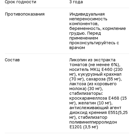
Срок годности
3 года
Противопоказания
Индивидуальная
непереносимость
компонентов,
беременность, кормление
грудью. Перед
применением
проконсультируйтесь с
врачом
Состав
Ликопин из экстракта
томатов (не менее 6%),
носитель МКЦ Е460 (230
мг), кукурузный крахмал
(70 мг), сахароза (55 мг),
лактоза (из коровьего
молока) (30 мг),
стабилизаторы:
кроскарамеллоза Е468 (15
мг), желатин (10 мг),
антислеживающий агент
диоксид кремния Е551(5,25
мг), стабилизатор
поливинилпирролидон
Е1201 (3,5 мг)