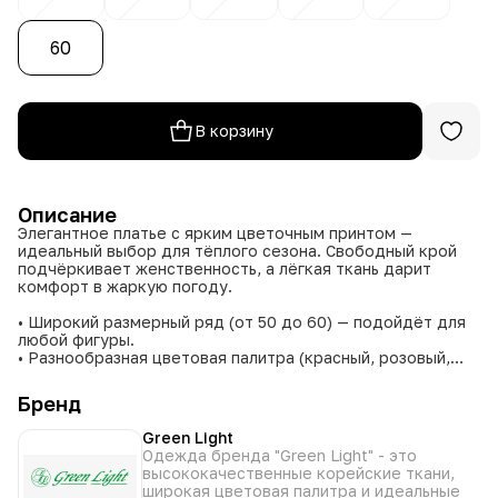
60
В корзину
Описание
Элегантное платье с ярким цветочным принтом —
идеальный выбор для тёплого сезона. Свободный крой
подчёркивает женственность, а лёгкая ткань дарит
комфорт в жаркую погоду.
• Широкий размерный ряд (от 50 до 60) — подойдёт для
любой фигуры.
• Разнообразная цветовая палитра (красный, розовый,
чёрный) — легко подобрать вариант под свой стиль.
• Практичный фасон — сочетает удобство и элегантность.
Бренд
• Универсальный дизайн — подойдёт для разных
жизненных ситуаций.
Green Light
Одежда бренда "Green Light" - это
Обновите летний гардероб с платьем от Green Light.
высококачественные корейские ткани,
широкая цветовая палитра и идеальные