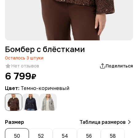
Бомбер c блёстками
Осталось
3
штуки
Нет отзывов
Поделиться
6 799
₽
Цвет:
Темно-коричневый
Размер
Таблица размеров
50
52
54
56
58