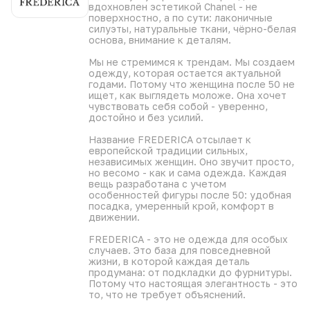
блеском, идеально подойдёт для создания ярких
вдохновлен эстетикой Chanel - не
образов.
поверхностно, а по сути: лаконичные
силуэты, натуральные ткани, чёрно-белая
основа, внимание к деталям.
Мы не стремимся к трендам. Мы создаем
одежду, которая остается актуальной
годами. Потому что женщина после 50 не
ищет, как выглядеть моложе. Она хочет
чувствовать себя собой - уверенно,
достойно и без усилий.
Название FREDERICA отсылает к
европейской традиции сильных,
независимых женщин. Оно звучит просто,
но весомо - как и сама одежда. Каждая
вещь разработана с учетом
особенностей фигуры после 50: удобная
посадка, умеренный крой, комфорт в
движении.
FREDERICA - это не одежда для особых
случаев. Это база для повседневной
жизни, в которой каждая деталь
продумана: от подкладки до фурнитуры.
Потому что настоящая элегантность - это
то, что не требует объяснений.