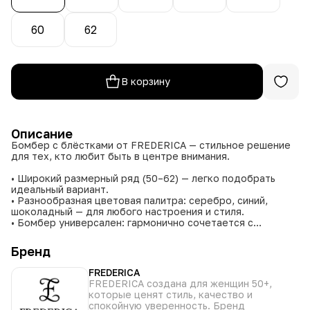
60
62
В корзину
Описание
Бомбер с блёстками от FREDERICA — стильное решение
для тех, кто любит быть в центре внимания.
• Широкий размерный ряд (50–62) — легко подобрать
идеальный вариант.
• Разнообразная цветовая палитра: серебро, синий,
шоколадный — для любого настроения и стиля.
• Бомбер универсален: гармонично сочетается с
джинсами, платьями, брюками.
• Блёстки создают эффектный акцент, не перегружая
Бренд
образ.
• Практичные накладные карманы удобны для хранения
FREDERICA
мелочей.
FREDERICA создана для женщин 50+,
которые ценят стиль, качество и
Модель сочетает повседневный комфорт с эффектным
спокойную уверенность. Бренд