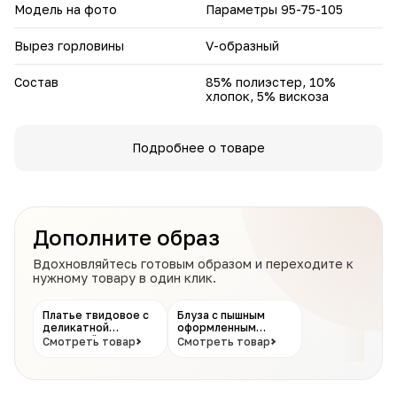
Модель на фото
Параметры 95-75-105
Вырез горловины
V-образный
Состав
85% полиэстер, 10%
хлопок, 5% вискоза
Подробнее о товаре
Дополните образ
Вдохновляйтесь готовым образом и переходите к
нужному товару в один клик.
Платье твидовое с
Блуза с пышным
деликатной
оформленным
бахромой
рукавом
Смотреть товар
Смотреть товар