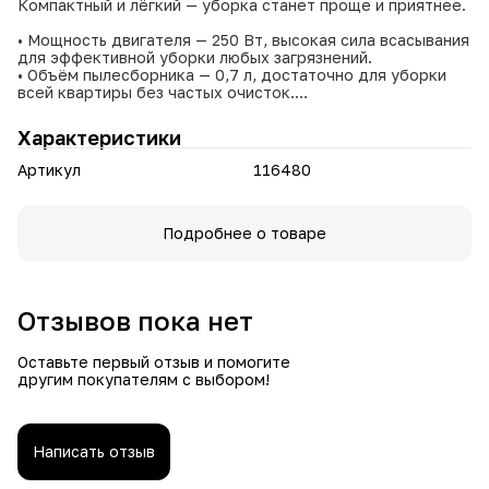
Компактный и лёгкий — уборка станет проще и приятнее.
• Мощность двигателя — 250 Вт, высокая сила всасывания
для эффективной уборки любых загрязнений.
• Объём пылесборника — 0,7 л, достаточно для уборки
всей квартиры без частых очисток.
• Уровень шума — 46 дБ, сопоставим с обычным
разговором, не мешает окружающим.
Характеристики
• Беспроводная конструкция — свобода движений без
путающихся проводов.
Артикул
116480
• Гибкая конструкция трубы — удобство уборки в
труднодоступных местах без наклонов и усилий.
• Универсальная комплектация — насадки для ковров и
щелевая насадка в комплекте, подходят для мебели,
Подробнее о товаре
штор и салона автомобиля.
• Компактные размеры и небольшой вес — уборка без
усталости даже на большой площади.
• Вертикальное крепление в комплекте — экономия
Отзывов пока нет
пространства и быстрый доступ к пылесосу.
• HEPA‑фильтр — очистка воздуха от пыли и аллергенов.
• Эргономичный дизайн — удобство использования и
Оставьте первый отзыв и помогите
стильный внешний вид.
другим покупателям с выбором!
Поддерживайте чистоту в доме легко и быстро.
Написать отзыв