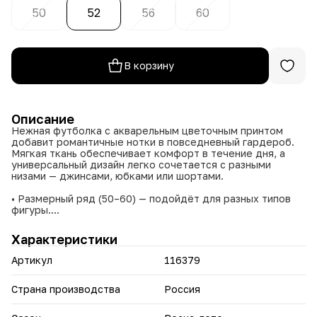
50
52
56
60
В корзину
Описание
Нежная футболка с акварельным цветочным принтом
добавит романтичные нотки в повседневный гардероб.
Мягкая ткань обеспечивает комфорт в течение дня, а
универсальный дизайн легко сочетается с разными
низами — джинсами, юбками или шортами.
• Размерный ряд (50–60) — подойдёт для разных типов
фигуры.
• Разнообразная палитра оттенков (бежевый, белый,
жёлтый, мятный, розовый, серо‑голубой) — можно
Характеристики
выбрать вариант под настроение и стиль.
• Универсальный принт — вписывается в образы от casual
Артикул
116379
до романтичного стиля.
• Практичный фасон — не сковывает движений, удобен в
носке.
Страна производства
Россия
Обновите летний гардероб с футболкой с акварельным