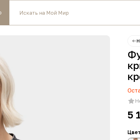
р
Н
Фу
кр
кр
Ост
Н
5 
Цве