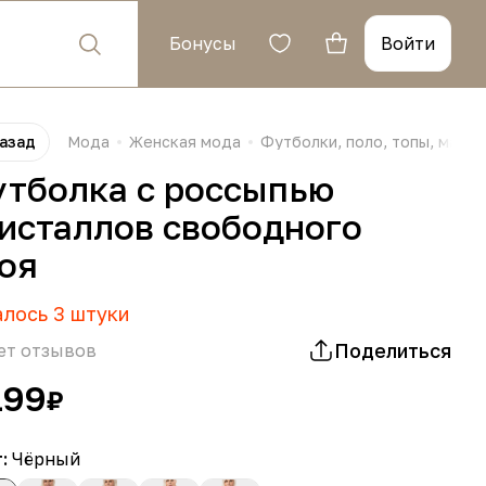
Бонусы
Войти
азад
Мода
Женская мода
Футболки, поло, топы, майки
тболка с россыпью
исталлов свободного
оя
алось
3
штуки
Поделиться
ет отзывов
199
₽
т:
Чёрный