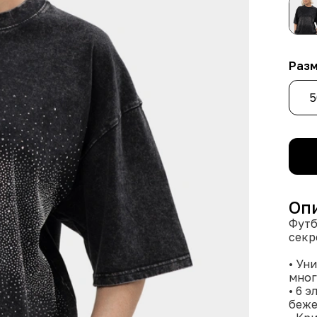
Раз
5
Оп
Футб
секр
• Ун
мног
• 6 
беже