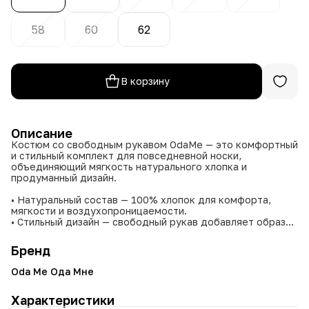
58
60
62
В корзину
Описание
Костюм со свободным рукавом OdaMe — это комфортный
и стильный комплект для повседневной носки,
объединяющий мягкость натурального хлопка и
продуманный дизайн.
• Натуральный состав — 100% хлопок для комфорта,
мягкости и воздухопроницаемости.
• Стильный дизайн — свободный рукав добавляет образу
непринуждённости и современного шика.
• Удобный крой — продуманный силуэт подходит для
Бренд
разных типов фигуры.
• Универсальные оттенки — нежный голубой и
Oda Me Ода Мне
классический чёрный.
• Широкая размерная сетка — от 48 до 62.
Характеристики