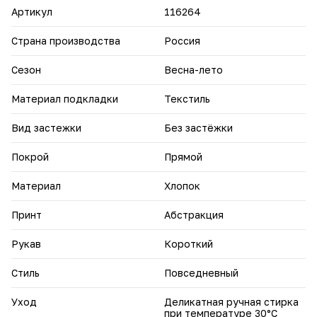
Идеально подходит для повседневной носки, прогулок,
Артикул
116264
встреч с друзьями и активного отдыха. Сочетается с
кроссовками, кедами и другой удобной обувью.
Страна производства
Россия
Сезон
Весна-лето
Материал подкладки
Текстиль
Вид застежки
Без застёжки
Покрой
Прямой
Материал
Хлопок
Принт
Абстракция
Рукав
Короткий
Стиль
Повседневный
Уход
Деликатная ручная стирка
при температуре 30°С