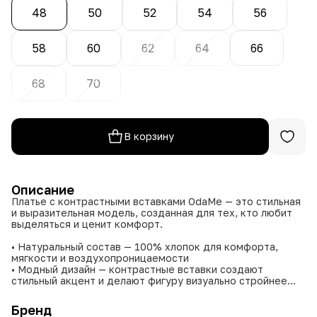
48
50
52
54
56
58
60
62
64
66
68
70
В корзину
Описание
Платье с контрастными вставками OdaMe — это стильная
и выразительная модель, созданная для тех, кто любит
выделяться и ценит комфорт.
• Натуральный состав — 100% хлопок для комфорта,
мягкости и воздухопроницаемости
• Модный дизайн — контрастные вставки создают
стильный акцент и делают фигуру визуально стройнее
• Универсальный крой — продуманный силуэт подходит
для разных типов фигуры
Бренд
• Глубокая цветовая гамма — индиго и изумрудный