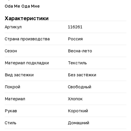
• Максимальная размерная сетка — от 48 до 70
Oda Me Ода Мне
Идеально подходит для повседневной носки, прогулок,
Характеристики
встреч с друзьями и особых случаев. Сочетается с
босоножками, балетками, кедами и аксессуарами.
Артикул
116261
Страна производства
Россия
Сезон
Весна-лето
Материал подкладки
Текстиль
Вид застежки
Без застёжки
Покрой
Свободный
Материал
Хлопок
Рукав
Короткий
Стиль
Домашний