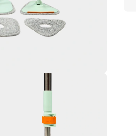
воды
Набо
стан
забу
его 
прот