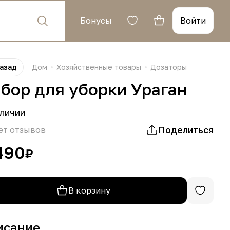
Бонусы
Войти
азад
Дом
Хозяйственные товары
Дозаторы
бор для уборки Ураган
личии
Поделиться
ет отзывов
490
₽
В корзину
исание