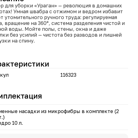
р для уборки «Ураган» — революция в домашних
отах! Умная швабра с отжимом и ведром избавит
от утомительного ручного труда: регулируемая
а, вращение на 360°, система разделения чистой и
ной воды. Мойте полы, стены, окна и даже
лки без усилий — чистота без разводов и лишней
узки на спину.
моочищающаяся швабра — не нужно отжимать
ми, механизм в ведре делает это за вас;
рактеристики
стема разделения воды: чистая остаётся сверху,
ная стекает вниз — гигиеничная уборка без
кул
116323
орного загрязнения;
гулируемая телескопическая ручка (до 135 см) —
ерите длину под свой рост;
ащение швабры на 360° — легко добраться до углов,
мплектация
тусов и пространства под мебелью;
енные насадки из микрофибры в комплекте (2 шт.)
стро меняются и эффективно очищают
менные насадки из микрофибры в комплекте (2
рхности;
.)
иверсальный набор — подходит для ламината,
едро 10 л.
ля, линолеума, стен, окон и потолков;
дро объёмом 10 л с пробкой для слива грязной