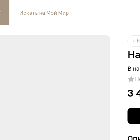
р
Н
На
В на
Н
3 
Оп