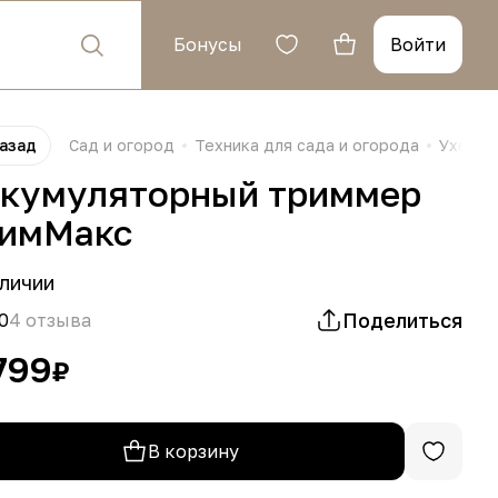
Бонусы
Войти
азад
Сад и огород
Техника для сада и огорода
Уход з
кумуляторный триммер
имМакс
личии
Поделиться
0
4 отзыва
799
₽
В корзину