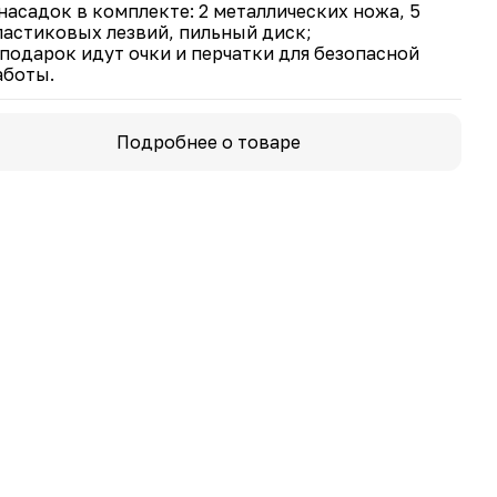
 насадок в комплекте: 2 металлических ножа, 5
агаемого торцевого ключа и поверните ключ
ластиковых лезвий, пильный диск;
ив часовой стрелки.
 подарок идут очки и перчатки для безопасной
2. Установите защитное приспособление на
аботы.
шку, совместив пазы. Поверните защитное
пособление по часовой стрелке на 45 градусов до
пор, пока оно не защелкнется на катушке. Затем
епите винт и соедините защитное приспособление
Подробнее о товаре
иммерную катушку.
3. Поместите пластиковое основание, режущее
ие, фланец и гайку по очереди на вал шпинделя.
4. Затяните гайку, повернув прилагаемый
евой ключ по часовой стрелке.