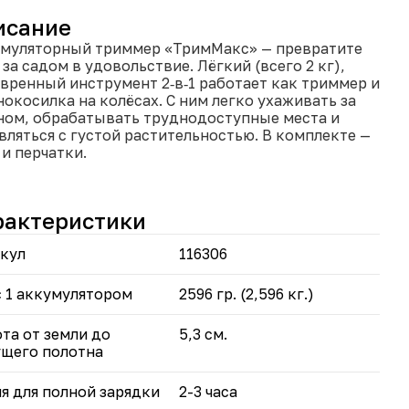
исание
муляторный триммер «ТримМакс» — превратите
 за садом в удовольствие. Лёгкий (всего 2 кг),
вренный инструмент 2‑в‑1 работает как триммер и
нокосилка на колёсах. С ним легко ухаживать за
ном, обрабатывать труднодоступные места и
вляться с густой растительностью. В комплекте —
 и перчатки.
иверсальность 2 в 1: используется как лёгкий
мер и как газонокосилка на колёсах.
рактеристики
ёмный Li‑Ion аккумулятор 21 В (6000 мА·ч) —
номность без проводов и бензина.
кул
116306
лескопическая штанга (95–135 см) регулируется под
й рост.
воротная режущая головка с углом наклона до 90°
с 1 аккумулятором
2596 гр. (2,596 кг.)
работы на неровном ландшафте.
нёвренные колёса облегчают перемещение между
та от земли до
5,3 см.
бами и кустами.
щего полотна
гономичная D‑образная ручка и оптимальный
нс веса (2 кг) — комфортно даже женщинам.
я для полной зарядки
2-3 часа
щитный экран и металлический ограничитель