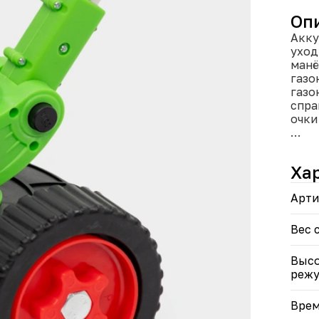
Оп
Акку
уход
манё
газо
газо
спра
очки
• Ун
трим
Ха
• Съ
авто
Арти
• Те
любо
• По
Вес 
для 
• Ма
Высо
клум
режу
• Эр
бала
Врем
• За