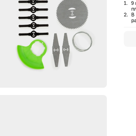
9
прил
п
прот
В
Шаг 
р
кату
прис
тех 
закр
и тр
Шаг 
лезв
Шаг 
торц