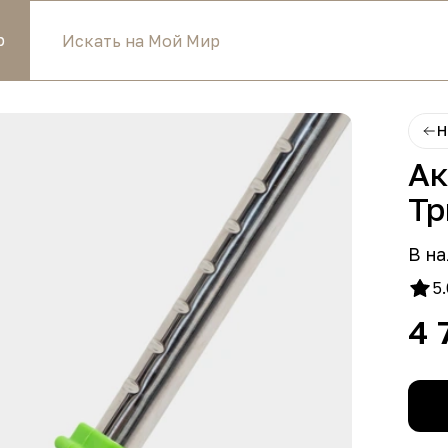
р
Н
Ак
Тр
В на
5.
4 