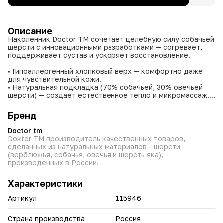
Описание
Наколенник Doctor TM сочетает целебную силу собачьей
шерсти с инновационными разработками — согревает,
поддерживает сустав и ускоряет восстановление.
• Гипоаллергенный хлопковый верх — комфортно даже
для чувствительной кожи.
• Натуральная подкладка (70% собачьей, 30% овечьей
шерсти) — создаёт естественное тепло и микромассаж.
• Медная нить в структуре материала — усиливает
терапевтический эффект.
Бренд
• Универсальная фиксация (эластичная резинка + липучка)
— надёжно держится на колене.
Doctor tm
• Всесезонный — можно использовать круглый год.
Doktor TM производитель качественных товаров,
• Универсальный размер — подходит большинству
сделанных из натуральных материалов - шерсти
взрослых.
(верблюжья, собачья, овечья и шерсть яка),
произведенных в России.
Снижает отёчность, улучшает микроциркуляцию,
поддерживает сустав при движении.
Характеристики
Идеален при артритах, артрозах, после травм, при
физических нагрузках и возрастных изменениях суставов.
Артикул
115946
Страна производства
Россия