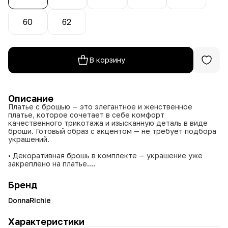
60
62
В корзину
Описание
Платье с брошью — это элегантное и женственное
платье, которое сочетает в себе комфорт
качественного трикотажа и изысканную деталь в виде
броши. Готовый образ с акцентом — не требует подбора
украшений.
• Декоративная брошь в комплекте — украшение уже
закреплено на платье.
• Широкая размерная сетка от 50 до 62.
• Благородная цветовая гамма: ягодный, электрик, пудра.
Бренд
Идеально подходит для торжественных мероприятий,
DonnaRichie
свиданий, корпоративов и праздничных выходов.
Добавляет образу женственности, элегантности и
Характеристики
готового стиля без лишних усилий.