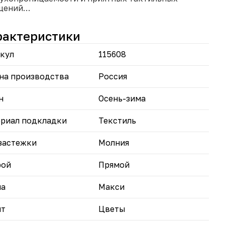
щений
обная посадка прямого силуэта и застёжка на
нии
рактеристики
разительные варианты принтов на выбор.
кул
115608
аёт уютное настроение и подчёркивает
видуальность в повседневной домашней
ановке.
на производства
Россия
н
Осень-зима
риал подкладки
Текстиль
застежки
Молния
рой
Прямой
на
Макси
нт
Цветы