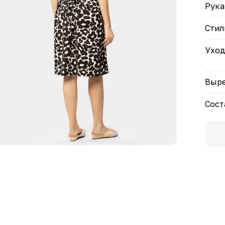
Рука
Стил
Ухо
Выре
Сост