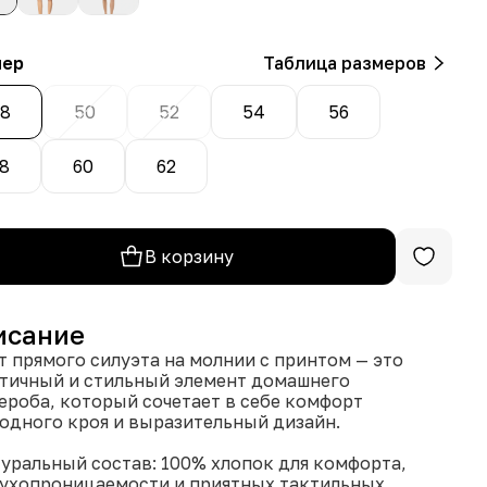
мер
Таблица размеров
8
50
52
54
56
8
60
62
В корзину
исание
т прямого силуэта на молнии с принтом — это
тичный и стильный элемент домашнего
ероба, который сочетает в себе комфорт
одного кроя и выразительный дизайн.
туральный состав: 100% хлопок для комфорта,
ухопроницаемости и приятных тактильных