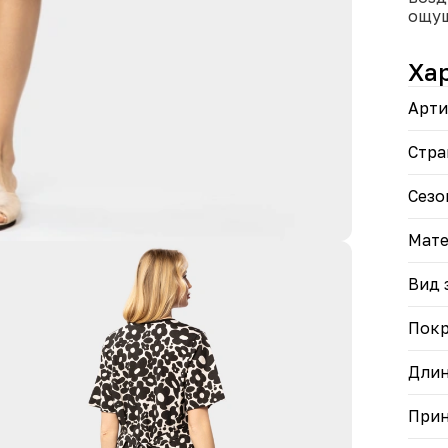
ощу
• Уд
мол
Ха
• Вы
Арти
Созд
инди
обст
Стра
Сезо
Мате
Вид 
Пок
Дли
При