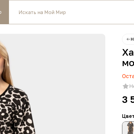
р
Н
Ха
мо
Ост
Н
3 
Цве