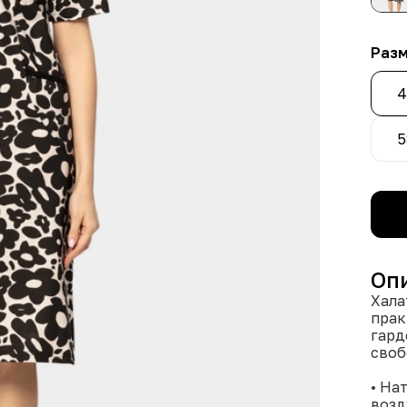
Раз
4
5
Оп
Хала
прак
гард
своб
• На
возд