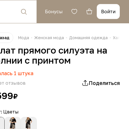
Бонусы
Войти
азад
Мода
Женская мода
Домашняя одежда
Халаты
лат прямого силуэта на
лнии с принтом
алась
1
штука
Поделиться
ет отзывов
599
₽
т:
Цветы