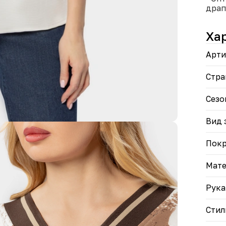
драп
10% 
• Кл
Ха
поса
• Ши
Арти
выбо
Соче
Стра
кэжу
повс
Сезо
отды
унив
Вид 
Пок
Мате
Рука
Стил