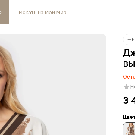
р
Н
Дж
вы
Ост
Н
3 
Цве