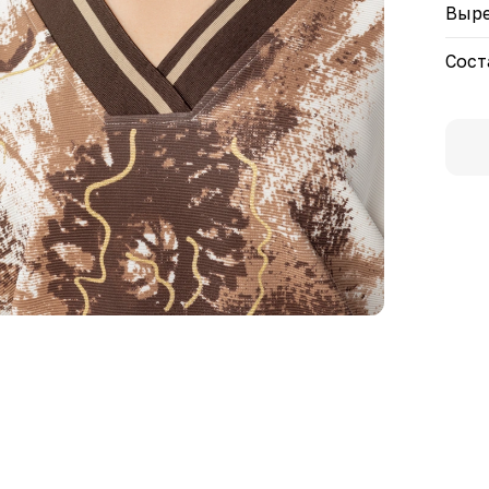
Выре
Сост