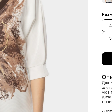
Раз
4
5
Оп
Джем
элег
уют 
диза
позв
• Оп