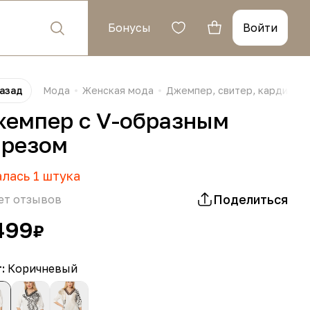
Бонусы
Войти
азад
Мода
Женская мода
Джемпер, свитер, кардиган,
емпер с V-образным
резом
алась
1
штука
Поделиться
ет отзывов
499
₽
т:
Коричневый