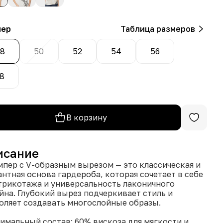
мер
Таблица размеров
8
50
52
54
56
8
В корзину
исание
пер с V-образным вырезом — это классическая и
антная основа гардероба, которая сочетает в себе
трикотажа и универсальность лаконичного
йна. Глубокий вырез подчеркивает стиль и
оляет создавать многослойные образы.
тимальный состав: 60% вискоза для мягкости и