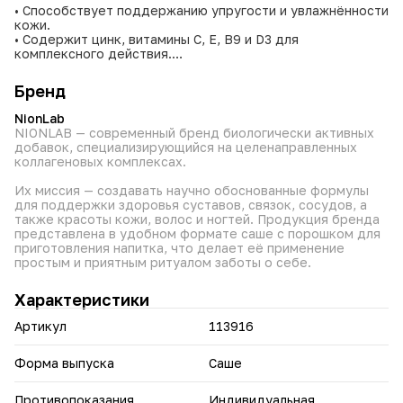
• Способствует поддержанию упругости и увлажнённости
кожи.
• Содержит цинк, витамины С, Е, В9 и D3 для
комплексного действия.
• Помогает укреплению волос и ногтей, улучшая их
внешний вид.
Бренд
Позаботьтесь о своей естественной красоте и сиянии с
NionLab
каждым саше.
NIONLAB — современный бренд биологически активных
БАД. Не является лекарственным средством. Перед
добавок, специализирующийся на целенаправленных
применением рекомендуем проконсультироваться с
коллагеновых комплексах.
врачом.
Их миссия — создавать научно обоснованные формулы
для поддержки здоровья суставов, связок, сосудов, а
также красоты кожи, волос и ногтей. Продукция бренда
представлена в удобном формате саше с порошком для
приготовления напитка, что делает её применение
простым и приятным ритуалом заботы о себе.
Характеристики
Артикул
113916
Форма выпуска
Саше
Противопоказания
Индивидуальная