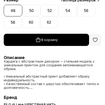
48
50
52
54
56
58
60
62
В корзину
Описание
Кардига с абстрактным декором — стильная модель с
уникальным принтом для создания запоминающегося
образа.
• Уникальный абстрактный принт добавляет образу
индивидуальность.
• Качественный состав с шерстью обеспечивает тепло и
долговечность.
• Классический крой жакета подходит для разных
случаев.
Бренд
• Нежные пастельные цвета легко комбинируются с
базовым гардеробом.
FILO di Lana ШЕРСТЯНАЯ НИТЬ