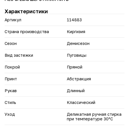
Дополните гардероб выразительным жакетом, который
Характеристики
станет акцентной вещью вашего стиля.
Артикул
114883
Страна производства
Киргизия
Сезон
Демисезон
Вид застежки
Пуговицы
Покрой
Прямой
Принт
Абстракция
Рукав
Длинный
Стиль
Классический
Уход
Деликатная ручная стирка
при температуре 30°С