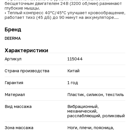
бесщеточным двигателем 24В (3200 об/мин) разминают
глубокие мышцы.
• Теплый компресс 40°С/45°С улучшает кровообращение,
работает тихо (45 дБ) до 90 минут на аккумуляторе.
• Компактные размеры позволяют его брать с собой в
любое место.
Бренд
• Зона массажа: шея, плечи, спина, поясница; 6 массажных
головок и роликов для полного расслабления.
DEERMA
• Зарядка 3 часа, кнопочное управление, подходит для
ежедневного использования.
Характеристики
Отличный выбор для снятия усталости после рабочего
Артикул
115044
дня и восстановления тонуса мышц.
Страна производства
Китай
Гарантия
1 год
Материал
Пластик, силикон, текстиль
Вид массажа
Вибрационный,
механический,
расслабляющий, роликовый
Зона массажа
Ноги, плечи, поясница,