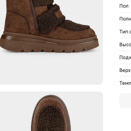
Пол
Полн
Тип 
Высо
Под
Верх
Темп