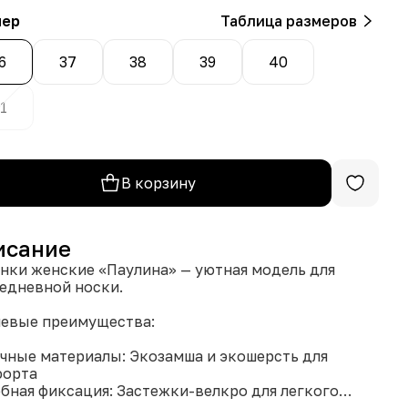
мер
Таблица размеров
6
37
38
39
40
1
В корзину
исание
нки женские «Паулина» — уютная модель для
едневной носки.
евые преимущества:
ичные материалы: Экозамша и экошерсть для
форта
обная фиксация: Застежки-велкро для легкого