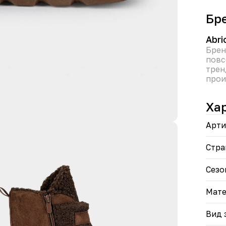
испо
• Ан
Бр
полн
• Ун
беже
Abri
Брен
Допо
повс
прак
трен
прои
Ха
Арти
Стра
Сезо
Мате
Вид 