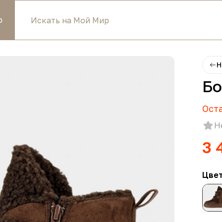
р
Н
Бо
Ост
Н
3 
Цве