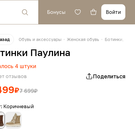
Бонусы
Войти
азад
Обувь и аксессуары
Женская обувь
Ботинки, бот
тинки Паулина
алось
4
штуки
Поделиться
ет отзывов
499
₽
7 699
₽
т:
Коричневый