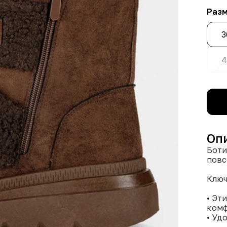
Раз
3
4
Оп
Боти
повс
Ключ
• Эт
ком
• Уд