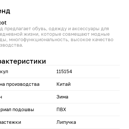
льзования
атомический комфорт: Стелька и увеличенная
енд
ота (8)
иверсальность: Классические коричневый и
вый оттенки
cot
д предлагает обувь, одежду и аксессуары для
лните образ ботинками «Паулина» —
едневной жизни, которые совмещают модные
тичность и стиль в каждой детали!
ды, многофункциональность, высокое качество
зводства.
рактеристики
кул
115154
на производства
Китай
н
Зима
риал подошвы
ПВХ
застежки
Липучка