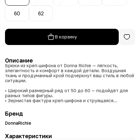
60
62
В корзину
Описание
Брюки из креп‑шифона от Donna Richie — лёгкость,
элегантность и комфорт в каждой детали. Воздушная
ткань и продуманный крой подчеркнут ваш стиль в любой
ситуации.
• Широкий размерный ряд от 50 до 60 — подойдёт для
разных типов фигуры.
• Зернистая фактура креп‑шифона и струящаяся
драпировка создают эффектное движение ткани.
• Материал сохраняет аккуратный вид в течение дня.
Бренд
• Высокая воздухопроницаемость — комфорт даже в
тёплую погоду.
DonnaRichie
• Многообразие цветов — легко вписать в разные образы.
Характеристики
Добавьте брюки Donna Richie в гардероб — ощутите