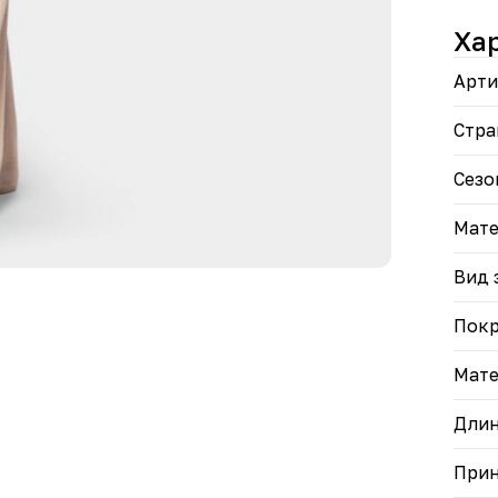
• Ун
• Ид
Ха
соот
Арти
Доба
прин
Стра
Сезо
Мате
Вид 
Пок
Мате
Дли
При