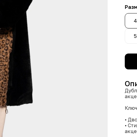
Раз
4
5
Оп
Дубл
акце
Ключ
• Дв
• Ст
акце