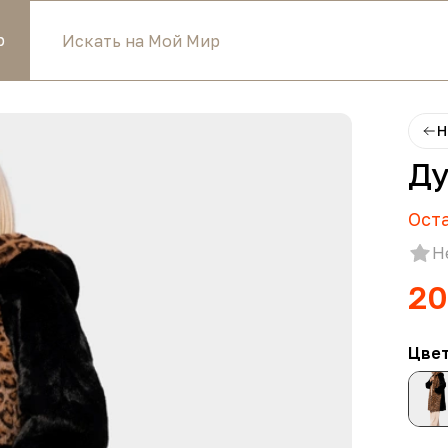
р
Н
Ду
Ост
Н
20
Цве