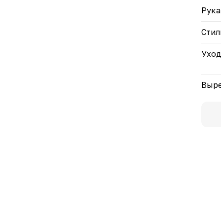
Рука
Стил
Ухо
Выре