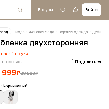
Бонусы
Войти
азад
Мода
Женская мода
Верхняя одежда
Дубленки
бленка двухсторонняя
алась
1
штука
Поделиться
ет отзывов
 999
₽
33 999
₽
т:
Коричневый