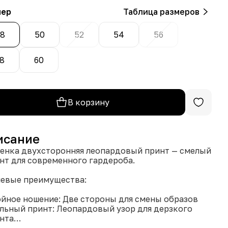
мер
Таблица размеров
8
50
52
54
56
8
60
В корзину
исание
енка двухсторонняя леопардовый принт — смелый
нт для современного гардероба.
евые преимущества:
ойное ношение: Две стороны для смены образов
ильный принт: Леопардовый узор для дерзкого
нта