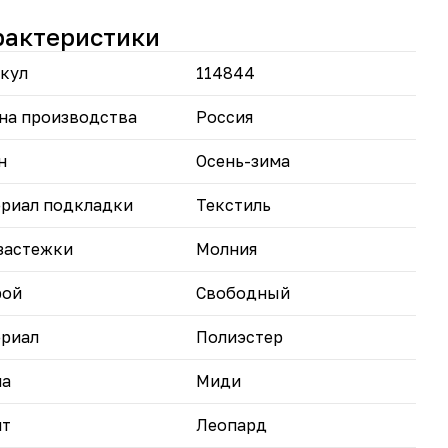
иверсальные цвета: Белый и коричневый на выбор
еальная посадка: Семь размеров для точного
рактеристики
ветствия
кул
114844
вьте образу яркости с дубленкой леопардовый
т — стиль, который нельзя игнорировать!
на производства
Россия
н
Осень-зима
риал подкладки
Текстиль
застежки
Молния
рой
Свободный
риал
Полиэстер
на
Миди
нт
Леопард