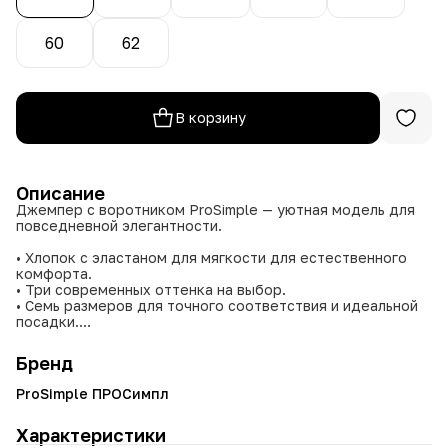
60
62
В корзину
Описание
Джемпер с воротником ProSimple — уютная модель для
повседневной элегантности.
• Хлопок с эластаном для мягкости для естественного
комфорта.
• Три современных оттенка на выбор.
• Семь размеров для точного соответствия и идеальной
посадки.
• Универсальность: джемпер подходит для разных стилей
и ситуаций.
Бренд
Дополните гардероб джемпером ProSimple — тепло и
ProSimple ПРОСимпл
уют в каждой детали.
Характеристики