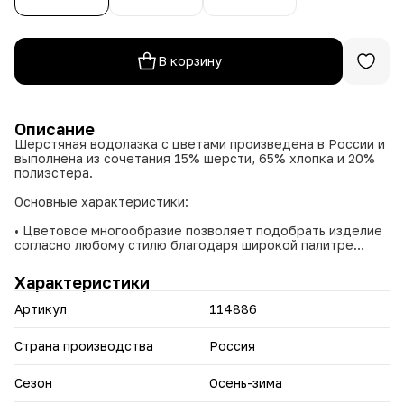
В корзину
Описание
Шерстяная водолазка с цветами произведена в России и
выполнена из сочетания 15% шерсти, 65% хлопка и 20%
полиэстера.
Основные характеристики:
• Цветовое многообразие позволяет подобрать изделие
согласно любому стилю благодаря широкой палитре
оттенков.
• Водолазка украшена цветочным принтом, что придаёт
Характеристики
изделию женственность и оригинальность.
• Материал обеспечивает тепло и комфорт, подходит
Артикул
114886
для холодного времени года.
Этот элемент гардероба объединяет в себе качество,
Страна производства
Россия
практичность и стиль, создавая уютный и модный образ.
Сезон
Осень-зима