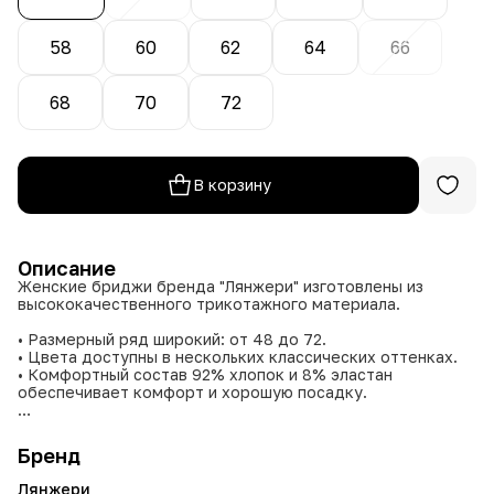
58
60
62
64
66
68
70
72
В корзину
Описание
Женские бриджи бренда "Лянжери" изготовлены из
высококачественного трикотажного материала.
• Размерный ряд широкий: от 48 до 72.
• Цвета доступны в нескольких классических оттенках.
• Комфортный состав 92% хлопок и 8% эластан
обеспечивает комфорт и хорошую посадку.
Эти бриджи подходят для повседневной носки,
обеспечивая удобство и долговечность за счет
Бренд
натурального материала с добавлением эластана.
Лянжери