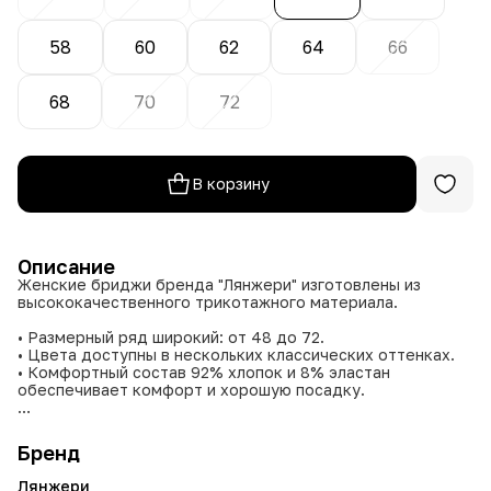
58
60
62
64
66
68
70
72
В корзину
Описание
Женские бриджи бренда "Лянжери" изготовлены из
высококачественного трикотажного материала.
• Размерный ряд широкий: от 48 до 72.
• Цвета доступны в нескольких классических оттенках.
• Комфортный состав 92% хлопок и 8% эластан
обеспечивает комфорт и хорошую посадку.
Эти бриджи подходят для повседневной носки,
обеспечивая удобство и долговечность за счет
Бренд
натурального материала с добавлением эластана.
Лянжери