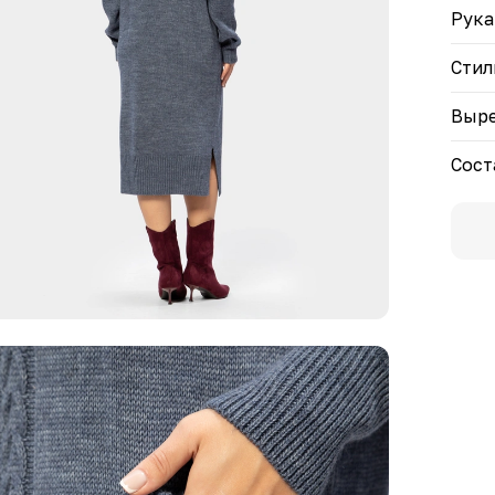
Рука
Стил
Выре
Сост