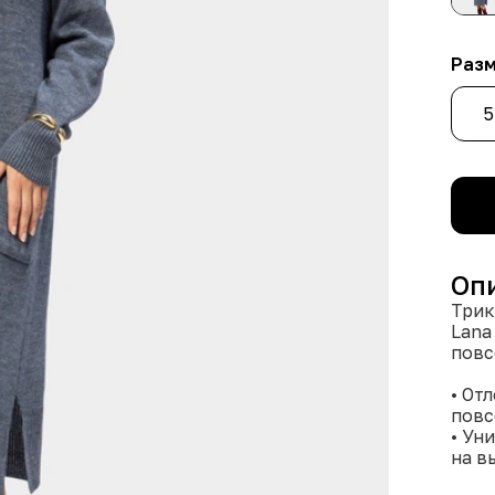
Раз
5
Оп
Трик
Lana
повс
• От
повс
• Ун
на в
• Мя