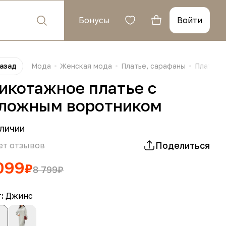
Бонусы
Войти
азад
Мода
Женская мода
Платье, сарафаны
Платья
икотажное платье с
ложным воротником
личии
Поделиться
ет отзывов
099
₽
8 799
₽
т:
Джинс