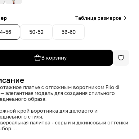
мер
Таблица размеров
4-56
50-52
58-60
В корзину
исание
отажное платье с отложным воротником Filo di
 — элегантная модель для создания стильного
едневного образа.
ложной крой воротника для делового и
едневного стиля.
иверсальная палитра - серый и джинсовый оттенки
ыбор.
гкий трикотаж идеально садится по фигуре,