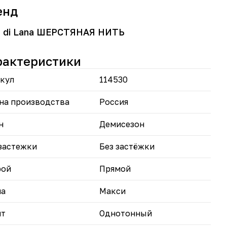
аняя комфорт.
енд
рокий размерный ряд для точной посадки.
лните гардероб платьем Filo di Lana — сдержанная
O di Lana ШЕРСТЯНАЯ НИТЬ
антность и комфорт на каждый день.
рактеристики
кул
114530
на производства
Россия
н
Демисезон
застежки
Без застёжки
рой
Прямой
на
Макси
нт
Однотонный