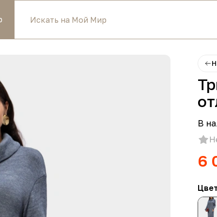
р
Н
Тр
от
В на
Н
6 
Цве