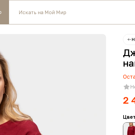
р
Н
Дж
на
Ост
Н
2 
Цве