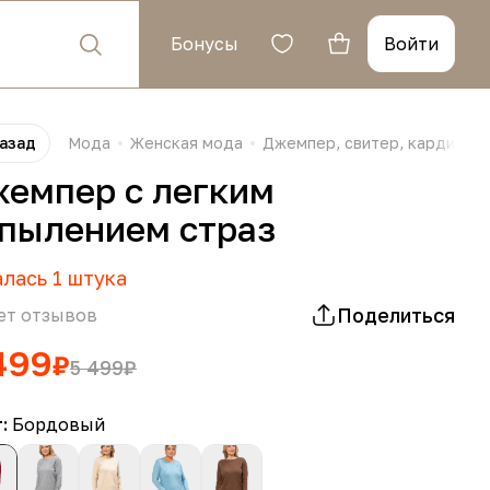
Бонусы
Войти
азад
Мода
Женская мода
Джемпер, свитер, кардиган,
емпер с легким
пылением страз
алась
1
штука
Поделиться
ет отзывов
499
₽
5 499
₽
т:
Бордовый