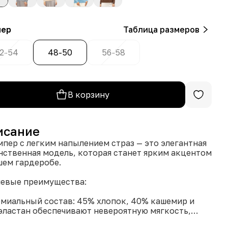
мер
Таблица размеров
2-54
48-50
56-58
В корзину
исание
пер с легким напылением страз — это элегантная
нственная модель, которая станет ярким акцентом
шем гардеробе.
евые преимущества:
емиальный состав: 45% хлопок, 40% кашемир и
эластан обеспечивают невероятную мягкость,
орт и идеальную посадку