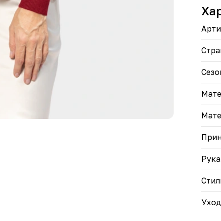
• Эл
Ха
доба
• Ун
Арти
инте
• Ид
гара
Стра
В эт
Сезо
комф
Мате
Мате
При
Рука
Стил
Ухо