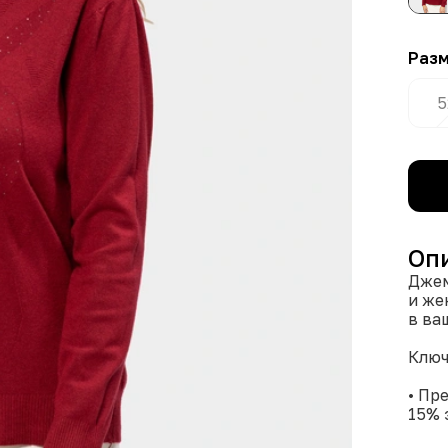
Раз
5
Оп
Джем
и же
в ва
Ключ
• Пр
15% 
комф