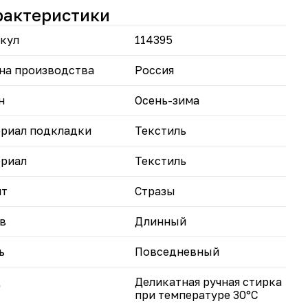
егантный дизайн: Легкое напыление страз
рактеристики
вляет модели деликатный блеск и праздничность
иверсальность: Пять классических оттенков легко
кул
114395
грируются в любой гардероб
еальная посадка: Три размерных варианта
нтируют комфорт для разных типов фигур
на производства
Россия
ом джемпере вы будете чувствовать себя
н
Осень-зима
ортно, стильно и неотразимо в любой ситуации!
риал подкладки
Текстиль
риал
Текстиль
нт
Стразы
в
Длинный
ь
Повседневный
д
Деликатная ручная стирка
при температуре 30°С