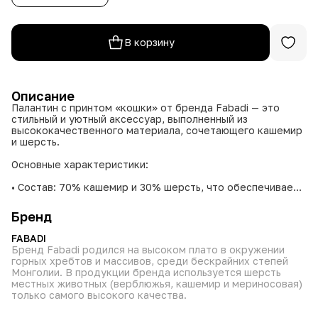
В корзину
Описание
Палантин с принтом «кошки» от бренда Fabadi — это
стильный и уютный аксессуар, выполненный из
высококачественного материала, сочетающего кашемир
и шерсть.
Основные характеристики:
• Состав: 70% кашемир и 30% шерсть, что обеспечивает
мягкость, тепло и приятные тактильные ощущения.
• Размер 69х182 см удобно использовать разными
Бренд
способами — на плечах, накидывать как шарф или
использовать как платок.
FABADI
• Палантины представлены в многообразии
Бренд Fabadi родился на высоком плато в окружении
выразительных оттенков, что позволяет подобрать
горных хребтов и массивов, среди бескрайних степей
вариант под любой стиль и настроение, включая как
Монголии. В продукции бренда используется шерсть
спокойные классические, так и более яркие цвета.
местных животных (верблюжья, кашемир и мериносовая)
• Изделие украшено принтом с изображением кошачьих
только самого высокого качества.
мотивов, придающим аксессуару уникальность и
оригинальность.