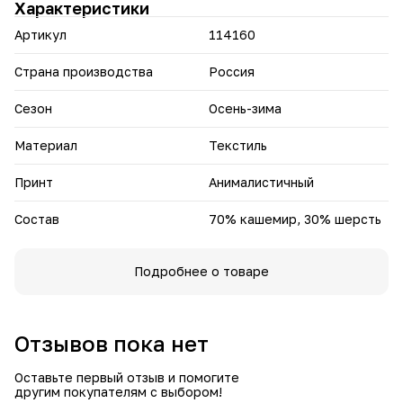
Характеристики
• Производство — Россия, что гарантирует высокое
качество и аккуратное исполнение.
Артикул
114160
Этот палантин объединяет в себе элегантность, комфорт
и уникальный дизайн, способный стать эффектным
Страна производства
Россия
завершением любого образа.
Сезон
Осень-зима
Материал
Текстиль
Принт
Анималистичный
Состав
70% кашемир, 30% шерсть
Подробнее о товаре
Отзывов пока нет
Оставьте первый отзыв и помогите
другим покупателям с выбором!