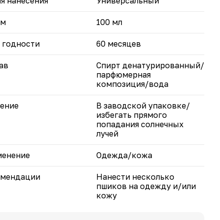
я нанесения
Универсальный
ем
100 мл
 годности
60 месяцев
ав
Спирт денатурированный/
парфюмерная
композиция/вода
ение
В заводской упаковке/
избегать прямого
попадания солнечных
лучей
менение
Одежда/кожа
омендации
Нанести несколько
пшиков на одежду и/или
кожу