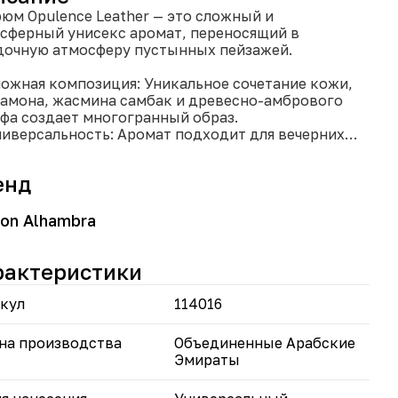
юм Opulence Leather — это сложный и
сферный унисекс аромат, переносящий в
дочную атмосферу пустынных пейзажей.
ожная композиция: Уникальное сочетание кожи,
амона, жасмина самбак и древесно-амбрового
фа создает многогранный образ.
иверсальность: Аромат подходит для вечерних
дов и особых мероприятий.
ойкость: Насыщенные базовые ноты
енд
печивают длительное звучание.
дивидуальность: Смелое сочетание кожи,
остей и цветов подчеркивает уверенность и
on Alhambra
канный вкус.
рактеристики
рфюмом Opulence Leather вы будете чувствовать
 загадочно, уверенно и неотразимо в любой
ации!
кул
114016
на производства
Объединенные Арабские
Эмираты