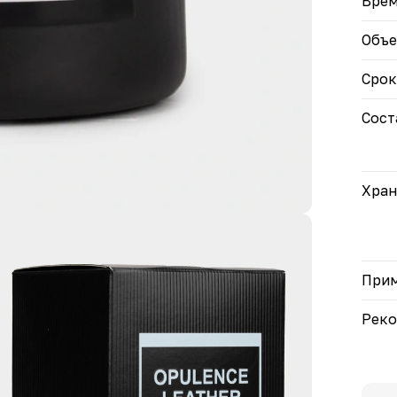
Врем
Объ
Срок
Сост
Хран
При
Рек