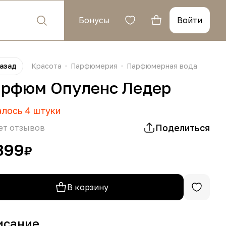
Бонусы
Войти
азад
Красота
Парфюмерия
Парфюмерная вода
рфюм Опуленс Ледер
алось
4
штуки
Поделиться
ет отзывов
399
₽
В корзину
исание