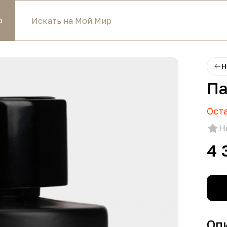
р
Н
Па
Ост
Н
4 
Оп