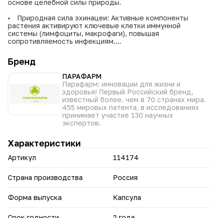
основе целебной силы природы.
• Природная сила эхинацеи: Активные компоненты
растения активируют ключевые клетки иммунной
системы (лимфоциты, макрофаги), повышая
сопротивляемость инфекциям.
• Широкий спектр действия: Обладает
противовоспалительным, антибактериальным и
Бренд
противовирусным эффектом, что эффективно для
борьбы с различными возбудителями.
ПАРАФАРМ
• Комплексное оздоровление: Не только укрепляет
Парафарм: инновации для жизни и
иммунитет, но и способствует очищению организма,
здоровья! Первый Российский бренд,
ускоряет обмен веществ и обладает
известный более, чем в 70 странах мира.
противоаллергическими свойствами.
455 мировых патента, в исследованиях
принимает участие 130 научных
С Эхинацеей П ваш иммунитет получает надежную
экспертов.
натуральную поддержку.
Характеристики
Не является лекарственным средством. Перед
применением проконсультируйтесь с врачом.
Артикул
114174
Страна производства
Россия
Форма выпуска
Капсула
Срок годности
2 года