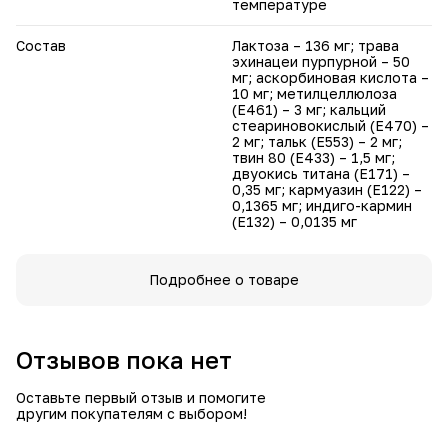
температуре
Состав
Лактоза – 136 мг; трава
эхинацеи пурпурной – 50
мг; аскорбиновая кислота –
10 мг; метилцеллюлоза
(Е461) – 3 мг; кальций
стеариновокислый (Е470) –
2 мг; тальк (Е553) – 2 мг;
твин 80 (Е433) – 1,5 мг;
двуокись титана (Е171) –
0,35 мг; кармуазин (Е122) –
0,1365 мг; индиго-кармин
(Е132) – 0,0135 мг
Подробнее о товаре
Отзывов пока нет
Оставьте первый отзыв и помогите
другим покупателям с выбором!