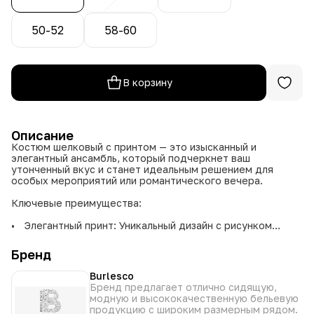
50-52
58-60
В корзину
Описание
Костюм шелковый с принтом — это изысканный и
элегантный ансамбль, который подчеркнет ваш
утонченный вкус и станет идеальным решением для
особых мероприятий или романтического вечера.
Ключевые преимущества:
• Элегантный принт: Уникальный дизайн с рисунком
добавляет образу изысканности и индивидуальности.
• Универсальная палитра: Бежевый, темно-бирюзовый и
Бренд
черный — сдержанные и благородные оттенки, которые
легко сочетаются с аксессуарами.
Burlesco
• Идеальная посадка: Размеры 50-52, 52-54, 54-56, 56-
Бренд предлагает отлично сидящую,
58, 58-60 позволяют подобрать вариант для разных
модную и высококачественную бельевую
типов фигур.
продукцию с широким размерным рядом.