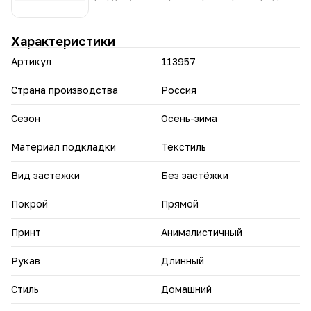
• Практичность: Ткань не мнется, сохраняет форму
после стирки и не требует сложного ухода.
В этом костюме вы будете чувствовать себя
Характеристики
женственно, уверенно и неотразимо в любой обстановке!
Артикул
113957
Страна производства
Россия
Сезон
Осень-зима
Материал подкладки
Текстиль
Вид застежки
Без застёжки
Покрой
Прямой
Принт
Анималистичный
Рукав
Длинный
Стиль
Домашний