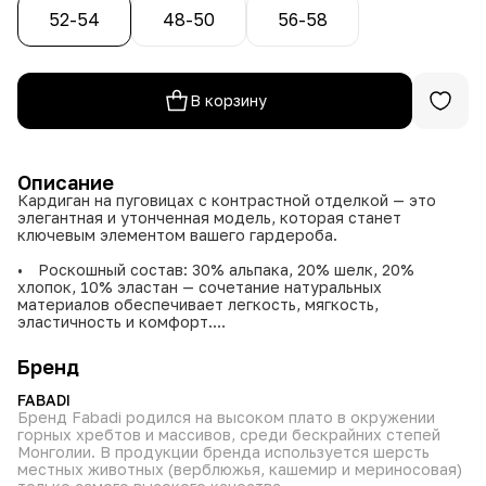
52-54
48-50
56-58
В корзину
Описание
Кардиган на пуговицах с контрастной отделкой — это
элегантная и утонченная модель, которая станет
ключевым элементом вашего гардероба.
• Роскошный состав: 30% альпака, 20% шелк, 20%
хлопок, 10% эластан — сочетание натуральных
материалов обеспечивает легкость, мягкость,
эластичность и комфорт.
• Элегантный дизайн: Контрастная отделка
подчеркивает линии силуэта, добавляя образу
Бренд
изысканности и стиля.
• Идеальная посадка: Размеры 48-50, 52-54, 56-58
FABADI
позволяют подобрать вариант для разных типов фигур.
Бренд Fabadi родился на высоком плато в окружении
• Практичность: Сохраняет форму, не мнется и требует
горных хребтов и массивов, среди бескрайних степей
минимального ухода.
Монголии. В продукции бренда используется шерсть
местных животных (верблюжья, кашемир и мериносовая)
В этом кардигане вы будете чувствовать себя уютно,