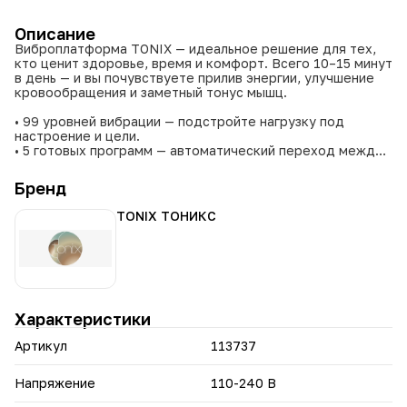
Описание
Виброплатформа TONIX — идеальное решение для тех,
кто ценит здоровье, время и комфорт. Всего 10–15 минут
в день — и вы почувствуете прилив энергии, улучшение
кровообращения и заметный тонус мышц.
• 99 уровней вибрации — подстройте нагрузку под
настроение и цели.
• 5 готовых программ — автоматический переход между
уровнями и никаких сложных настроек.
• Антискользящая поверхность и прочная конструкция
Бренд
обеспечивают комфорт даже на максимальной
мощности.
TONIX ТОНИКС
• Простое хранение под кроватью или в шкафу.
• Подключайте мышцы плечевого пояса для комплексной
нагрузки, используя эспандеры.
Виброплатформа TONIX — это не просто тренажер. Это
ваш ежедневный ритуал легкости, энергии и заботы о
теле. Начните сегодня и почувствуйте результат уже
Характеристики
через неделю.
Артикул
113737
Напряжение
110-240 В