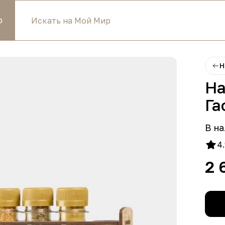
р
Н
На
Га
В на
4.
2 