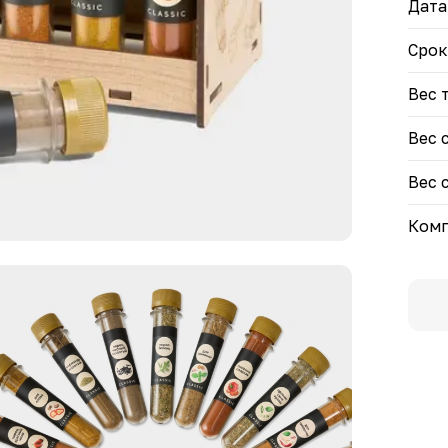
курк
Дата
пров
прип
Срок
свин
Вес 
Унив
Для 
супо
Вес 
Вес 
Комп