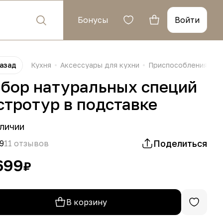
Бонусы
Войти
азад
Кухня
Аксессуары для кухни
Приспособления для
бор натуральных специй
стротур в подставке
личии
Поделиться
9
11 отзывов
699
₽
В корзину