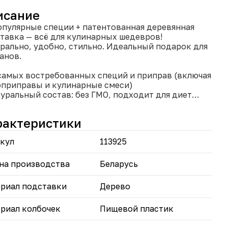
исание
опулярные специи + патентованная деревянная
тавка — всё для кулинарных шедевров!
рально, удобно, стильно. Идеальный подарок для
анов.
 самых востребованных специй и приправ (включая
приправы и кулинарные смеси)
туральный состав: без ГМО, подходит для диет
огоразовые колбочки из пищевого пластика — не
ся, не пропускают влагу
рактеристики
мпактная эко-подставка из дерева с тремя
ами — удобное хранение и доступ
кул
113925
иверсальное использование: дома, на пикнике, на
е
на производства
Беларусь
льно как подарок:
ильной подарочной упаковке — подойдёт для
риал подставки
Дерево
го повода.
риал колбочек
Пищевой пластик
ав (ключевые специи):
п, паприка, имбирь, кориандр, базилик, петрушка,