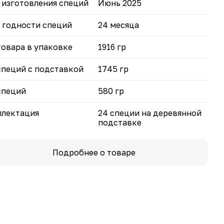
ума, перец чёрный/красный, карри, хмели-сунели,
 изготовления специй
Июнь 2025
анские травы, горчичное семя, янтарная смесь +
равы: для шашлыка, плова, рыбы, курицы,
 годности специй
24 месяца
ины, говядины, фарша, картофеля, универсальная.
товара в упаковке
1916 гр
ерсальность:
повседневной готовки и праздничных блюд — от
в до барбекю.
специй с подставкой
1745 гр
специй
580 гр
лектация
24 специи на деревянной
подставке
Подробнее о товаре