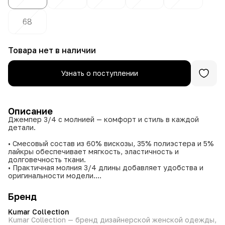
68
Товара нет в наличии
Узнать о поступлении
Описание
Джемпер 3/4 с молнией — комфорт и стиль в каждой
детали.
• Смесовый состав из 60% вискозы, 35% полиэстера и 5%
лайкры обеспечивает мягкость, эластичность и
долговечность ткани.
• Практичная молния 3/4 длины добавляет удобства и
оригинальности модели.
• Широкий размерный ряд позволяет подобрать
идеальную посадку для разных типов фигуры.
Бренд
• Многообразие цветовых решений помогает создать
разнообразные образы на любой вкус.
Kumar Collection
• Качественное производство в Киргизии под контролем
Kumar Collection — бренд дизайнерской женской одежды,
бренда Kumar Collection гарантирует высокие стандарты