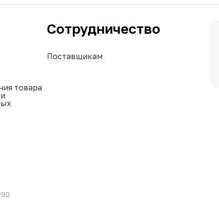
Сотрудничество
Поставщикам
ния товара
ки
ных
290