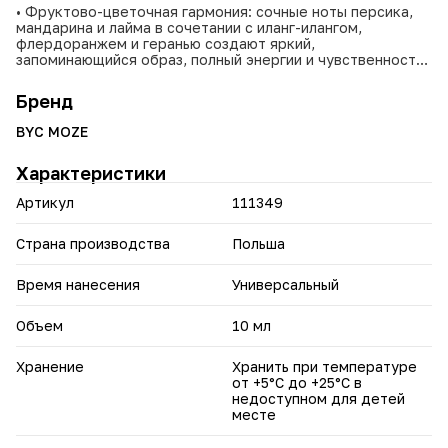
• Фруктово-цветочная гармония: сочные ноты персика,
мандарина и лайма в сочетании с иланг-илангом,
флердоранжем и геранью создают яркий,
запоминающийся образ, полный энергии и чувственности.
• Универсальность: подходит для повседневной носки,
офиса и вечерних выходов, легко адаптируясь к разным
Бренд
ситуациям и настроениям.
• Стойкость: насыщенная парфюмерная формула
BYC MOZE
обеспечивает долгое звучание, раскрываясь на коже
постепенно — от свежих фруктовых аккордов к нежным
Характеристики
цветочным нотам.
• Узнаваемость: уникальный характер аромата делает его
Артикул
111349
ярким и отличающимся от массовых парфюмерных
тенденций.
Страна производства
Польша
Позвольте аромату "Быть может... Нью-Йорк" стать
вашим спутником в ритме большого города, подчеркивая
вашу уверенность, романтичность и любовь к жизни.
Время нанесения
Универсальный
Объем
10 мл
Хранение
Хранить при температуре
от +5°С до +25°С в
недоступном для детей
месте