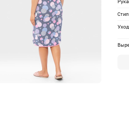
Рука
Стил
Ухо
Выре