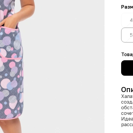
Раз
4
5
Това
Оп
Хала
созд
обст
соче
Идеа
расс