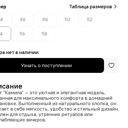
мер
Таблица размеров
4
46
48
50
52
4
56
58
ра нет в наличии
Узнать о поступлении
исание
т "Камила" — это уютная и элегантная модель,
анная для максимального комфорта в домашней
ановке. Выполненный из натурального хлопка, он
тает в себе мягкость, удобство и стильный дизайн.
лен для отдыха, утренних ритуалов или
лабляющих вечеров.