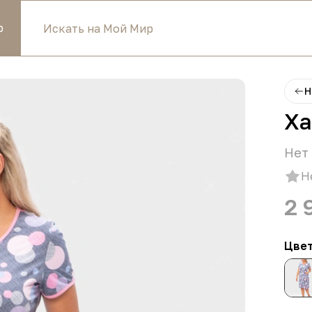
р
Н
Ха
Нет 
Н
2 
Цве