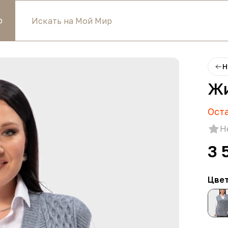
р
Н
Жи
Ост
Н
3 
Цве