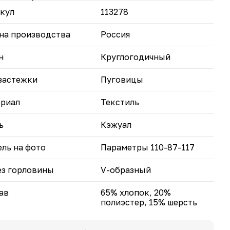
го образа.
кул
113278
оизводство в России гарантирует высокое
ство и надежность изделия.
на производства
Россия
 жилет станет универсальным дополнением
го гардероба, сочетая уют и стиль.
н
Круглогодичный
застежки
Пуговицы
риал
Текстиль
ь
Кэжуал
ль на фото
Параметры 110-87-117
з горловины
V-образный
ав
65% хлопок, 20%
полиэстер, 15% шерсть