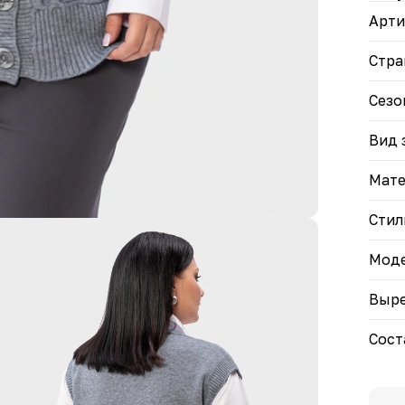
любо
Арти
• Пр
каче
Стра
Этот
ваше
Сезо
Вид 
Мате
Стил
Моде
Выре
Сост