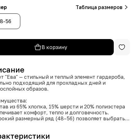
мер
Таблица размеров
8-56
В корзину
исание
т "Ева" — стильный и теплый элемент гардероба,
льно подходящий для прохладных дней и
ослойных образов.
мущества:
став из 65% хлопка, 15% шерсти и 20% полиэстера
печивает комфорт, тепло и долговечность.
рокий размерный ряд (48–56) позволяет выбрать
ль, идеально сидящую по фигуре.
огообразие цветовых вариантов дает
рактеристики
ожность подобрать стильный аксессуар для