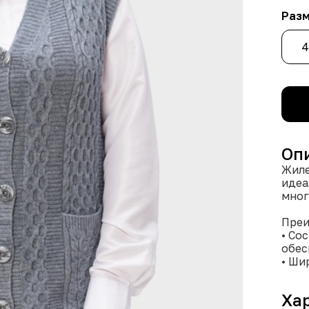
Раз
4
Оп
Жиле
идеа
мног
Преи
• Со
обес
• Ши
моде
• Мн
Ха
возм