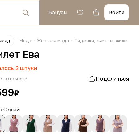
Бонусы
Войти
азад
Мода
Женская мода
Пиджаки, жакеты, жилеты
лет Ева
алось
2
штуки
Поделиться
ет отзывов
599
₽
т:
Серый