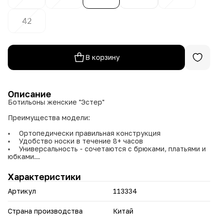
42
В корзину
Описание
Ботильоны женские "Эстер"
Преимущества модели:
• Ортопедически правильная конструкция
• Удобство носки в течение 8+ часов
• Универсальность - сочетаются с брюками, платьями и
юбками
• Легкий вес (всего 650 гр за пару)
Характеристики
Идеальный выбор для женщин, ценящих комфорт без
компромиссов в стиле!
Артикул
113334
Страна производства
Китай