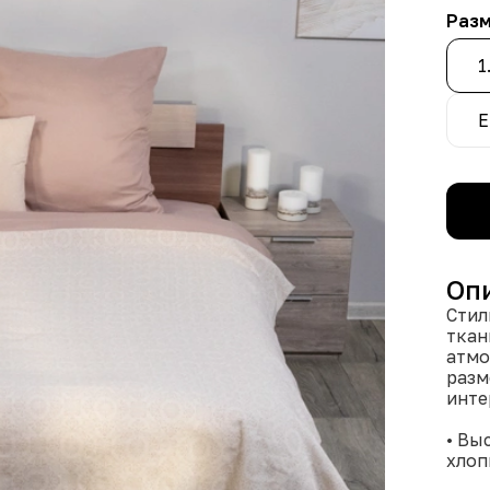
Раз
1
Е
Оп
Стил
ткан
атмо
разм
инте
• Вы
хлоп
мягк