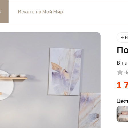
р
Н
По
В на
Н
1 
Цве