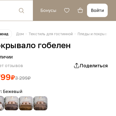
Бонусы
Войти
азад
Дом
Текстиль для гостинной
Пледы и покрывала
крывало гобелен
личии
Поделиться
ет отзывов
799
₽
3 299
₽
т:
Бежевый