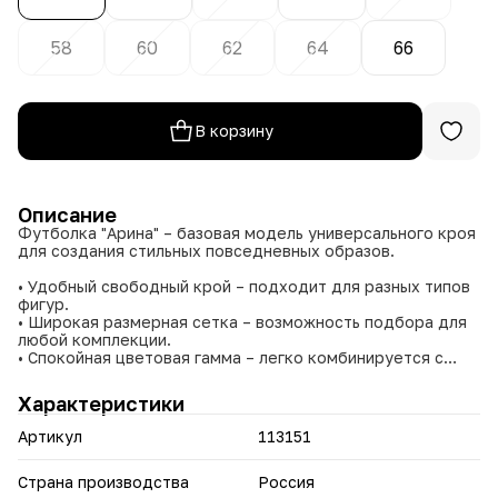
58
60
62
64
66
В корзину
Описание
Футболка "Арина" – базовая модель универсального кроя
для создания стильных повседневных образов.
• Удобный свободный крой – подходит для разных типов
фигур.
• Широкая размерная сетка – возможность подбора для
любой комплекции.
• Спокойная цветовая гамма – легко комбинируется с
другой одеждой.
• Демократичная цена – качественный базовый вариант.
Характеристики
Простая в уходе и комфортная в носке – идеальная база
Артикул
113151
для ежедневного использования.
Страна производства
Россия