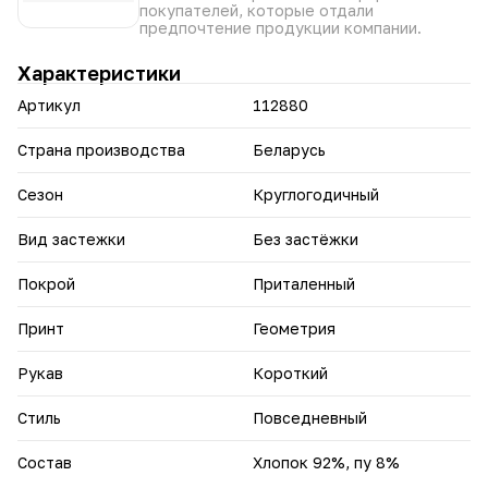
Футболка “Элина” – Ваш идеальный выбор для создания
покупателей, которые отдали
комфортных и стильных образов каждый день.
предпочтение продукции компании.
Характеристики
Артикул
112880
Страна производства
Беларусь
Сезон
Круглогодичный
Вид застежки
Без застёжки
Покрой
Приталенный
Принт
Геометрия
Рукав
Короткий
Стиль
Повседневный
Состав
Хлопок 92%, пу 8%