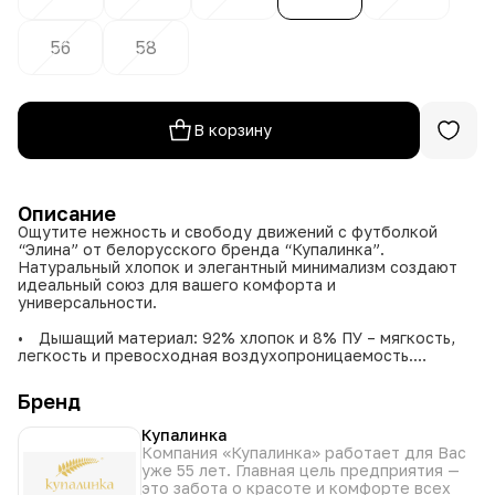
56
58
В корзину
Описание
Ощутите нежность и свободу движений с футболкой
“Элина” от белорусского бренда “Купалинка”.
Натуральный хлопок и элегантный минимализм создают
идеальный союз для вашего комфорта и
универсальности.
• Дышащий материал: 92% хлопок и 8% ПУ – мягкость,
легкость и превосходная воздухопроницаемость.
• Универсальный стиль: идеально подходит для
создания повседневных образов, легко сочетается с
Бренд
джинсами, юбками и шортами.
• Широкий размерный ряд: найдется идеальный вариант
Купалинка
для любой фигуры.
Компания «Купалинка» работает для Вас
• Классические цвета.
уже 55 лет. Главная цель предприятия —
это забота о красоте и комфорте всех