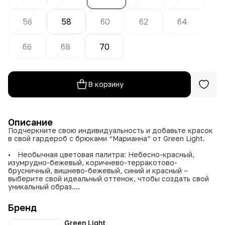
56
58
60
62
64
66
68
70
В корзину
Описание
Подчеркните свою индивидуальность и добавьте красок
в свой гардероб с брюками “Марианна” от Green Light.
• Необычная цветовая палитра: Небесно-красный,
изумрудно-бежевый, коричнево-терракотово-
брусничный, вишнево-бежевый, синий и красный –
выберите свой идеальный оттенок, чтобы создать свой
уникальный образ.
• Широкий размерный ряд: Доступны размеры от 46 до
66, что гарантирует идеальную посадку для любой
Бренд
фигуры.
• Комфортный материал: Обеспечивает мягкость,
Green Light