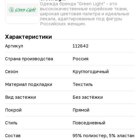
воздухопроницаемость и долговечность.
Одежда бренда "Green Light" - это
• Универсальный дизайн: Легко сочетаются с
высококачественные корейские ткани,
различными элементами гардероба, позволяя создавать
широкая цветовая палитра и идеальные
разнообразные образы.
лекала, адаптированные под фигуры
Российских женщин.
Брюки “Марианна” - Добавьте ярких красок в свой
гардероб и почувствуйте себя уверенно и стильно
Характеристики
каждый день.
Артикул
112842
Страна производства
Россия
Сезон
Круглогодичный
Материал подкладки
Текстиль
Вид застежки
Без застёжки
Покрой
Прямой
Стиль
Повседневный
Состав
95% полиэстер, 5% эластан