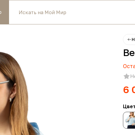
р
Н
Ве
Ост
Н
6 
Цве