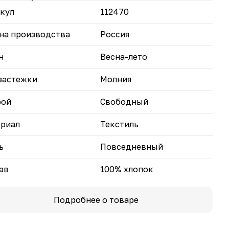
етовая палитра включает классические оттенки:
кул
112470
й и голубой.
овка поможет вам выглядеть стильно и
на производства
Россия
твовать себя комфортно даже при переменчивой
де.
н
Весна-лето
застежки
Молния
рой
Свободный
риал
Текстиль
ь
Повседневный
ав
100% хлопок
Подробнее о товаре