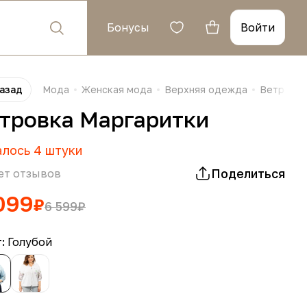
Бонусы
Войти
азад
Мода
Женская мода
Верхняя одежда
Ветровки
тровка Маргаритки
алось
4
штуки
Поделиться
ет отзывов
099
₽
6 599
₽
т:
Голубой