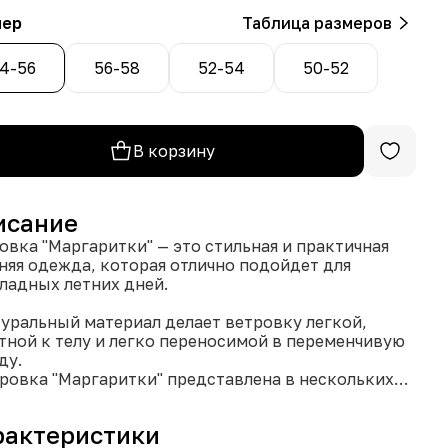
мер
Таблица размеров
4-56
56-58
52-54
50-52
В корзину
исание
овка "Маргаритки" — это стильная и практичная
няя одежда, которая отлично подойдет для
ладных летних дней.
туральный материал делает ветровку легкой,
тной к телу и легко переносимой в переменчивую
ду.
тровка "Маргаритки" представлена в нескольких
ерах — 50-52, 52-54, 54-56 и 56-58, что позволяет
ать наиболее подходящий вариант для любой
рактеристики
ры.