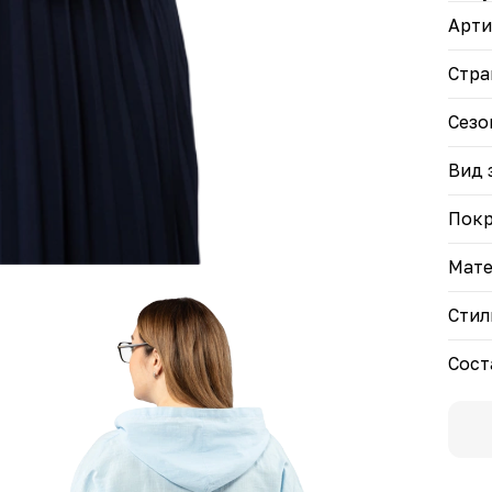
• Цв
Арти
белы
Ветр
Стра
чувс
пого
Сезо
Вид 
Пок
Мате
Стил
Сост