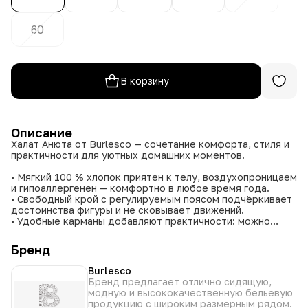
60
В корзину
Описание
Халат Анюта от Burlesco — сочетание комфорта, стиля и
практичности для уютных домашних моментов.
• Мягкий 100 % хлопок приятен к телу, воздухопроницаем
и гипоаллергенен — комфортно в любое время года.
• Свободный крой с регулируемым поясом подчёркивает
достоинства фигуры и не сковывает движений.
• Удобные карманы добавляют практичности: можно
хранить мелочи под рукой.
• Широкий размерный ряд (50–60) подходит для разных
Бренд
типов фигур — от стройных до пышных форм.
• Разнообразная цветовая гамма (жёлтый, серо‑голубой,
Burlesco
синий, тёмно‑серый, чёрно‑персиковый) позволяет
Бренд предлагает отлично сидящую,
выбрать оттенок под настроение и интерьер.
модную и высококачественную бельевую
продукцию с широким размерным рядом.