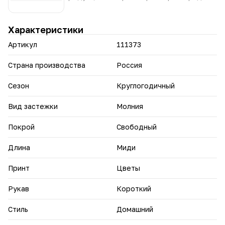
Добавьте халат Анюта в домашний гардероб — пусть
каждый день начинается и заканчивается с комфортом.
Характеристики
Артикул
111373
Страна производства
Россия
Сезон
Круглогодичный
Вид застежки
Молния
Покрой
Свободный
Длина
Миди
Принт
Цветы
Рукав
Короткий
Стиль
Домашний